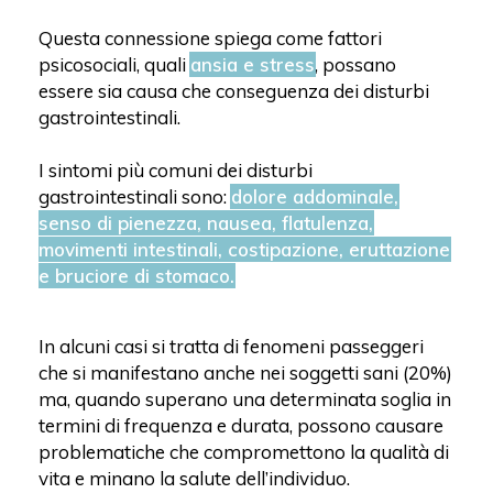
Questa connessione spiega come fattori
psicosociali, quali
ansia e stress
, possano
essere sia causa che conseguenza dei disturbi
gastrointestinali.
I sintomi più comuni dei disturbi
gastrointestinali sono:
dolore addominale,
senso di pienezza, nausea, flatulenza,
movimenti intestinali, costipazione, eruttazione
e bruciore di stomaco.
In alcuni casi si tratta di fenomeni passeggeri
che si manifestano anche nei soggetti sani (20%)
ma, quando superano una determinata soglia in
termini di frequenza e durata, possono causare
problematiche che compromettono la qualità di
vita e minano la salute dell’individuo.