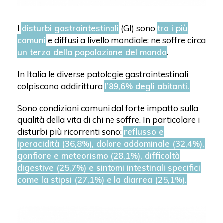
I
disturbi gastrointestinali
(GI) sono
tra i più
comuni
e diffusi a livello mondiale: ne soffre circa
un terzo della popolazione del mondo
.
In Italia le diverse patologie gastrointestinali
colpiscono addirittura
l’89,6% degli abitanti.
Sono condizioni comuni dal forte impatto sulla
qualità della vita di chi ne soffre. In particolare i
disturbi più ricorrenti sono:
reflusso e
iperacidità (36,8%), dolore addominale (32,4%),
gonfiore e meteorismo (28,1%), difficoltà
digestive (25,7%) e sintomi intestinali specifici
come la stipsi (27,1%) e la diarrea (25,1%).