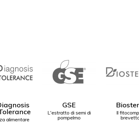
GSE
Biosterine
Wav
tto di semi di
Il fitocomposto
Per favori
ompelmo
brevettato
funzionalit
circolazione