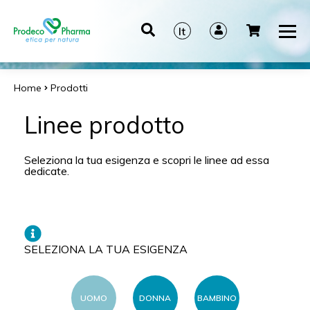
It
En
De
Home
Prodotti
Es
Linee prodotto
Seleziona la tua esigenza e scopri le linee ad essa
dedicate.
SELEZIONA LA TUA ESIGENZA
UOMO
DONNA
BAMBINO