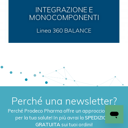
INTEGRAZIONE E
MONOCOMPONENTI
Linea 360 BALANCE
Perché una newsletter?
Perché Prodeco Pharma offre un approccio a 360°
per la tua salute! In più avrai la
SPEDIZIONE
GRATUITA
sui tuoi ordini!