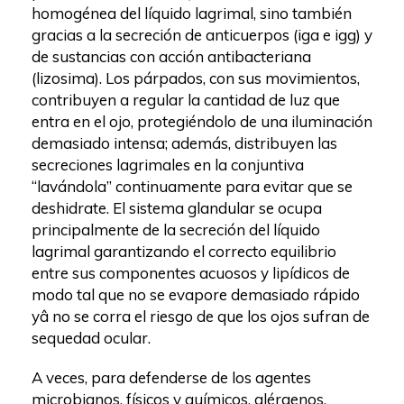
homogénea del lí­quido lagrimal, sino también
gracias a la secreción de anticuerpos (iga e igg) y
de sustancias con acción antibacteriana
(lizosima). Los párpados, con sus movimientos,
contribuyen a regular la cantidad de luz que
entra en el ojo, protegiéndolo de una iluminación
demasiado intensa; además, distribuyen las
secreciones lagrimales en la conjuntiva
“lavándola” continuamente para evitar que se
deshidrate. El sistema glandular se ocupa
principalmente de la secreción del lí­quido
lagrimal garantizando el correcto equilibrio
entre sus componentes acuosos y lipí­dicos de
modo tal que no se evapore demasiado rápido
yâ no se corra el riesgo de que los ojos sufran de
sequedad ocular.
A veces, para defenderse de los agentes
microbianos, fí­sicos y quí­micos, alérgenos,