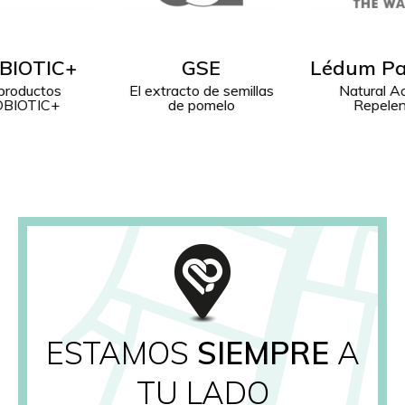
GSE
Lédum Palustre
Bioste
acto de semillas
Natural Acción
El fitoco
e pomelo
Repelente
paten
ESTAMOS
SIEMPRE
A
TU LADO