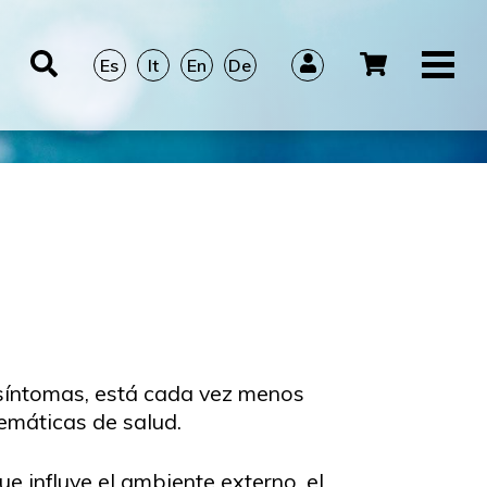
Es
It
En
De
 síntomas, está cada vez menos
emáticas de salud.
e influye el ambiente externo, el