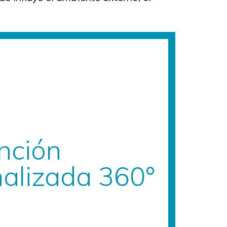
nción
nalizada
360°