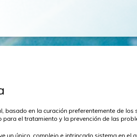
a
l, basado en la curación preferentemente de los
para el tratamiento y la prevención de las probl
 un único, complejo e intrincado sistema en el qu