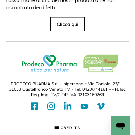
l'assunzione di uno dei nostri prodotti o ne hai
riscontrato dei difetti
Clicca qui
PRODECO PHARMA S.r.l. Unipersonale Via Toniolo, 25/1 -
31033 Castelfranco Veneto TV - Tel.
0423/744161
–
- N. Isc.
Reg. Imp. TV/C.F/P. IVA 02103160269
CREDITS