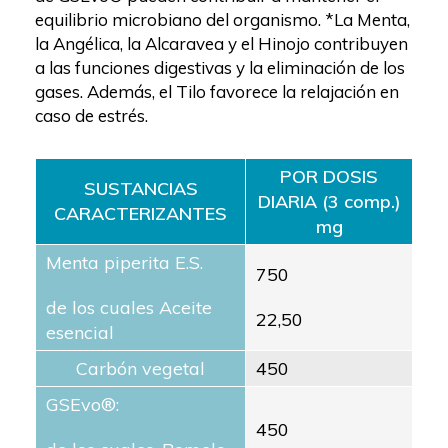
equilibrio microbiano del organismo. *La Menta,
la Angélica, la Alcaravea y el Hinojo contribuyen
a las funciones digestivas y la eliminación de los
gases. Además, el Tilo favorece la relajación en
caso de estrés.
POR DOSIS
SUSTANCIAS
DIARIA (3 comp.)
CARACTERIZANTES
mg
Menta piperita E.S.
750
de los cuales Aceite
22,50
esencial
Carbón vegetal
450
GSEvo®:
450