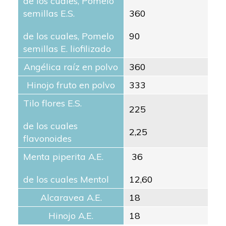
de los cuales, Pomelo
semillas E.S.
360
de los cuales, Pomelo
90
semillas E. liofilizado
Angélica raíz en polvo
360
Hinojo fruto en polvo
333
Tilo flores E.S.
225
de los cuales
2,25
flavonoides
Menta piperita A.E.
36
de los cuales Mentol
12,60
Alcaravea A.E.
18
Hinojo A.E.
18