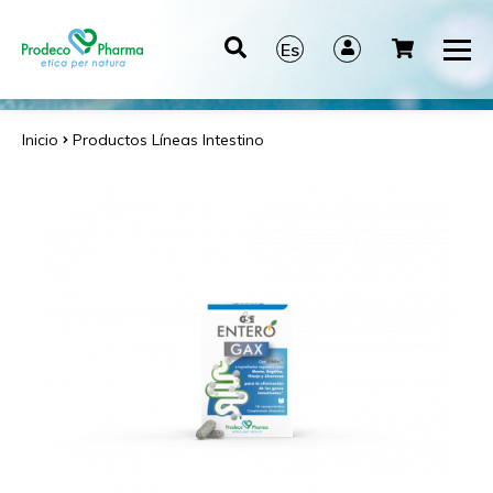
Es
It
En
Inicio
Productos
Líneas
Intestino
De