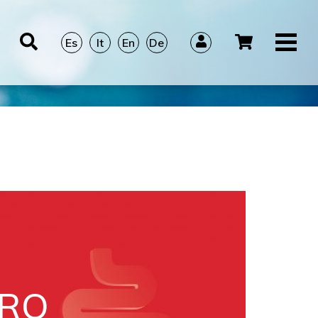
Es
It
En
De
RRO