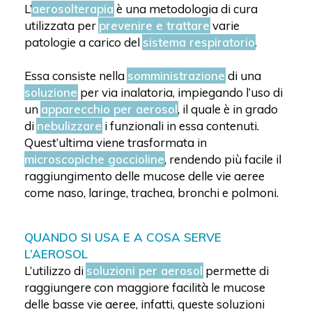
L’
aerosolterapia
è una metodologia di cura
utilizzata per
prevenire e trattare
varie
patologie a carico del
sistema respiratorio
.
Essa consiste nella
somministrazione
di una
soluzione
per via inalatoria, impiegando l’uso di
un
apparecchio per aerosol
, il quale è in grado
di
nebulizzare
i funzionali in essa contenuti.
Quest’ultima viene trasformata in
microscopiche goccioline
, rendendo più facile il
raggiungimento delle mucose delle vie aeree
come naso, laringe, trachea, bronchi e polmoni.
QUANDO SI USA E A COSA SERVE
L’AEROSOL
L’utilizzo di
soluzioni per aerosol
permette di
raggiungere con maggiore facilità le mucose
delle basse vie aeree, infatti, queste soluzioni