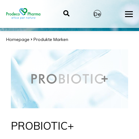
De
It
En
Homepage
Produkte
Marken
Es
PROBIOTIC+